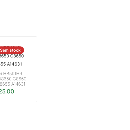
Sem stock
i HB5K1HR
 U8650 C8650
8655 A14631
25.00