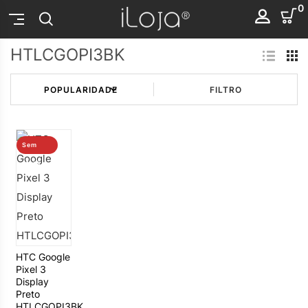
0
HTLCGOPI3BK
FILTRO
Sem
stock
HTC Google
Pixel 3
Display
Preto
HTLCGOPI3BK