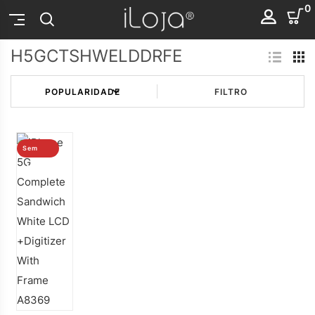
0
H5GCTSHWELDDRFE
FILTRO
Sem
stock