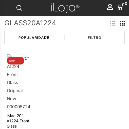
0
GLASS20A1224
FILTRO
Sem
stock
iMac 20”
A1224 Front
Glass