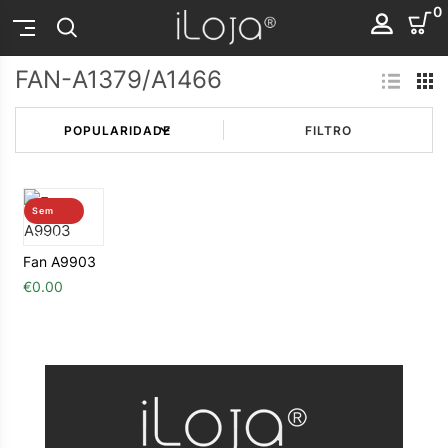
0
FAN-A1379/A1466
FILTRO
Sem
stock
Fan A9903
€
0.00