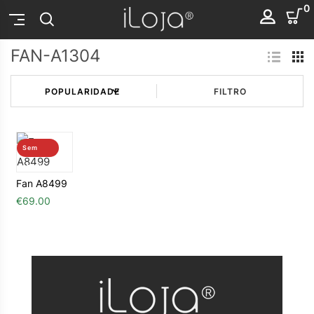
0
FAN-A1304
FILTRO
Sem
stock
Fan A8499
€
69.00