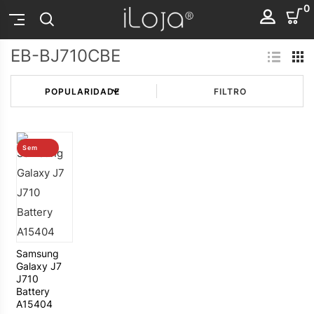
0
EB-BJ710CBE
FILTRO
Sem
stock
Samsung
Galaxy J7
J710
Battery
A15404