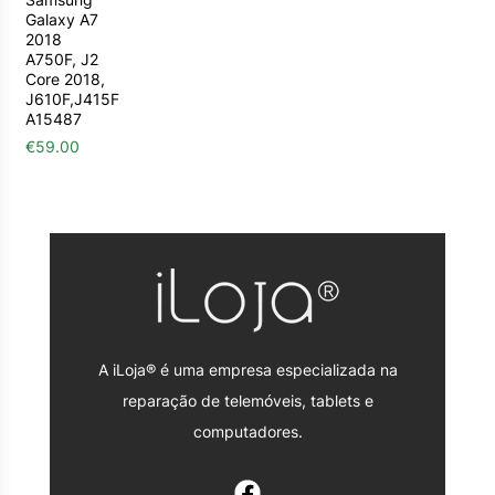
Galaxy A7
2018
A750F, J2
Core 2018,
J610F,J415F
A15487
€
59.00
A iLoja® é uma empresa especializada na
reparação de telemóveis, tablets e
computadores.