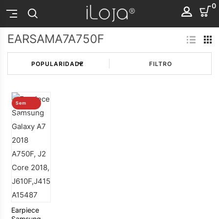
0
EARSAMA7A750F
FILTRO
Sem
stock
Earpiece
Samsung