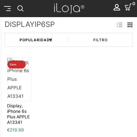
0
DISPLAYIP6SP
FILTRO
Sem
stock
Display,
iPhone 6s
Plus APPLE
A13341
€
219.99