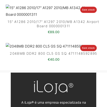
Sem stock
15″ A1286 2010/17″ A1297 2010/MB A1342 Airport
Board 0000001311
€
89.00
Sem stock
2048MB DDR2 800 CL5 GS SQ 4711148592895
€
40.00
A iLoja® é uma empresa especializada na