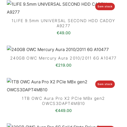
Sem stock
1LIFE 9.5mm UNIVERSAL SECOND HDD CADDY
A9277
€
49.00
240GB OWC Mercury Aura 2010/2011 6G A10477
€
219.00
Sem stock
1TB OWC Aura Pro X2 PCIe MBx gen2
OWCS3DAPT4MB10
€
449.00