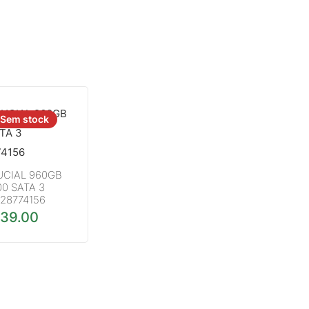
Sem stock
UCIAL 960GB
0 SATA 3
28774156
39.00