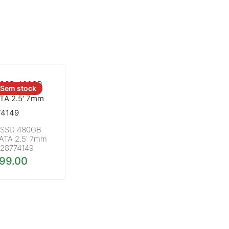
Sem stock
l SSD 480GB
ATA 2.5′ 7mm
28774149
199.00