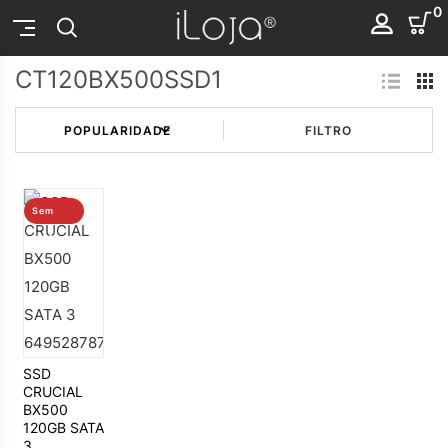
0
CT120BX500SSD1
FILTRO
Sem
stock
SSD
CRUCIAL
BX500
120GB SATA
3