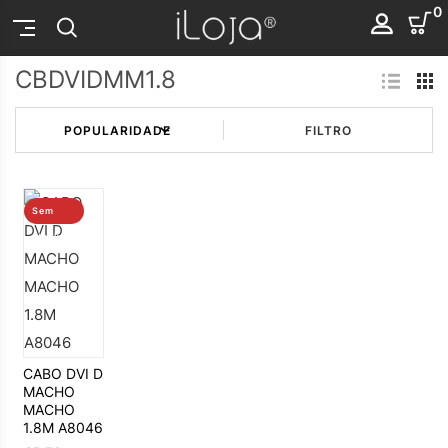
0
CBDVIDMM1.8
FILTRO
Sem
stock
CABO DVI D
MACHO
MACHO
1.8M A8046