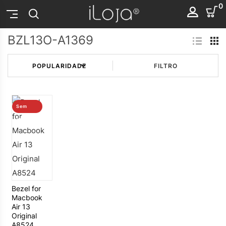
0
BZL13O-A1369
FILTRO
Sem
stock
Bezel for
Macbook
Air 13
Original
A8524