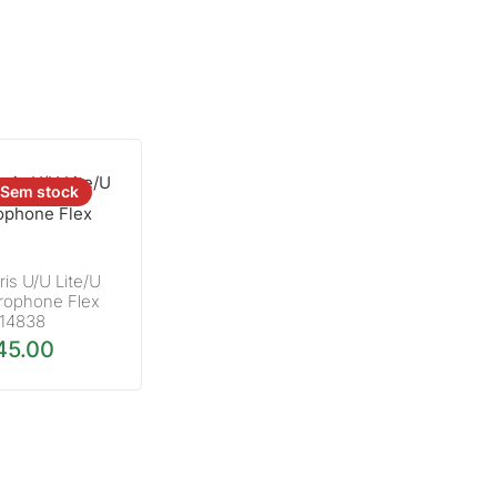
Sem stock
is U/U Lite/U
crophone Flex
14838
45.00