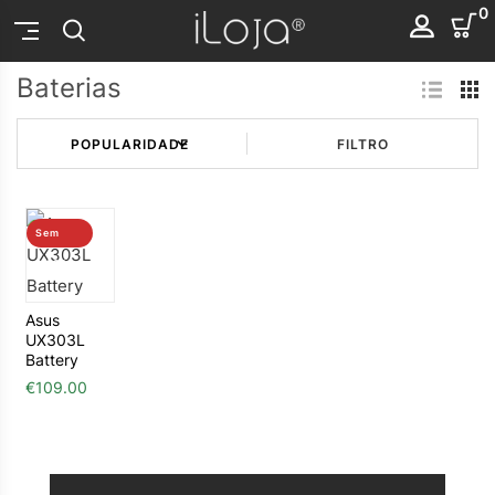
0
Baterias
FILTRO
Sem
stock
Asus
UX303L
Battery
€
109.00