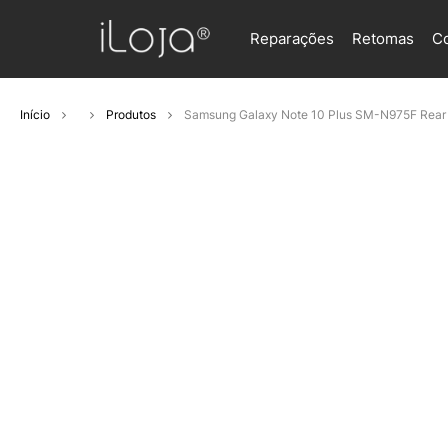
Reparações
Retomas
C
Início
Produtos
Samsung Galaxy Note 10 Plus SM-N975F Rear 