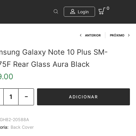
0
Login
Product navi
ANTERIOR
PRÓXIMO
sung Galaxy Note 10 Plus SM-
5F Rear Glass Aura Black
9.00
ADICIONAR
GH82-20588A
oria:
Back Cover