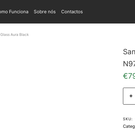
omo Funciona
Sobre nós
Contactos
Glass Aura Black
Sam
N97
€
7
SKU:
Categ