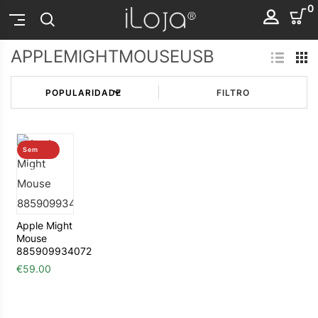
0
APPLEMIGHTMOUSEUSB
FILTRO
Sem
stock
Apple Might
Mouse
885909934072
€
59.00