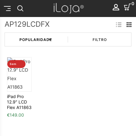
0
AP129LCDFX
FILTRO
Sem
stock
iPad Pro
12.9″ LCD
Flex A11863
€
149.00