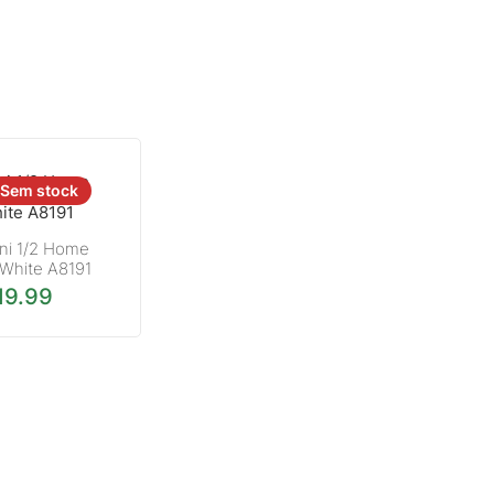
Sem stock
ini 1/2 Home
 White A8191
19.99