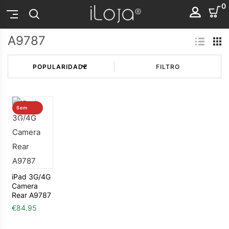
0
A9787
FILTRO
Sem
stock
iPad 3G/4G
Camera
Rear A9787
€
84.95