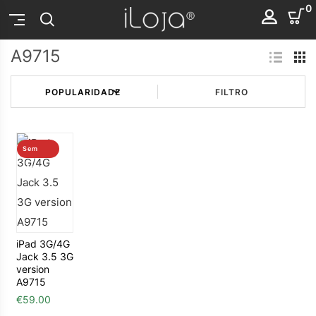
0
A9715
FILTRO
Sem
stock
iPad 3G/4G
Jack 3.5 3G
version
A9715
€
59.00