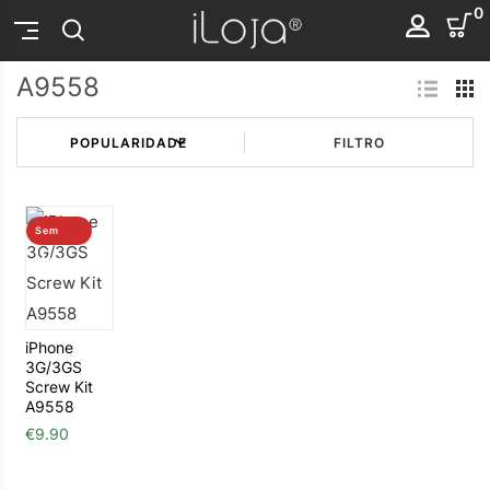
0
A9558
FILTRO
Sem
stock
iPhone
3G/3GS
Screw Kit
A9558
€
9.90