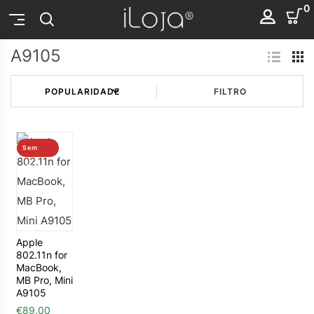
0
A9105
FILTRO
Sem
stock
Apple
802.11n for
MacBook,
MB Pro, Mini
A9105
€
89.00