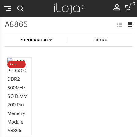
0
A8865
FILTRO
Sem
stock