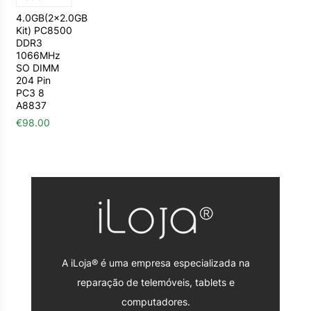
4.0GB(2×2.0GB
Kit) PC8500
DDR3
1066MHz
SO DIMM
204 Pin
PC3 8
A8837
€
98.00
A iLoja® é uma empresa especializada na
reparação de telemóveis, tablets e
computadores.