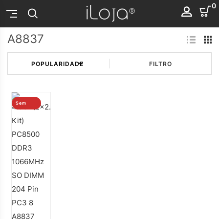
0
A8837
FILTRO
Sem
stock