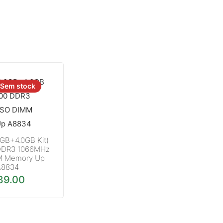
Sem stock
0GB+4.0GB Kit)
DDR3 1066MHz
M Memory Up
A8834
89.00