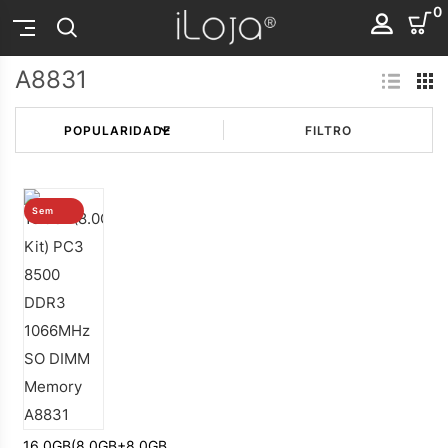
0
A8831
FILTRO
Sem
stock
16.0GB(8.0GB+8.0GB