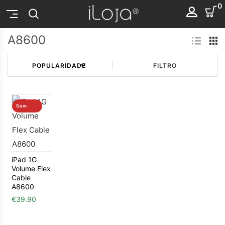
0
A8600
FILTRO
Sem
stock
iPad 1G
Volume Flex
Cable
A8600
€
39.90