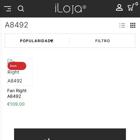
0
A8492
FILTRO
Sem
stock
Fan Right
A8492
€
109.00