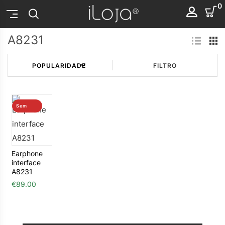
0
A8231
FILTRO
Sem
stock
Earphone
interface
A8231
€
89.00