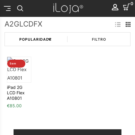
0
A2GLCDFX
FILTRO
Sem
stock
iPad 2G
LCD Flex
A10801
€
85.00