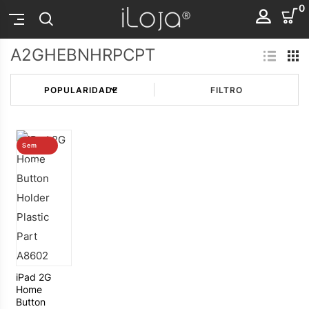
0
A2GHEBNHRPCPT
FILTRO
Sem
stock
iPad 2G
Home
Button