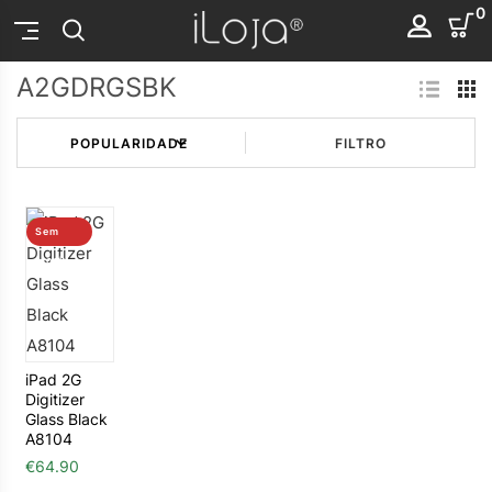
0
A2GDRGSBK
FILTRO
Sem
stock
iPad 2G
Digitizer
Glass Black
A8104
€
64.90