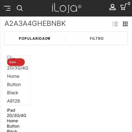
0
A2A3A4GHEBNBK
FILTRO
Sem
stock
iPad
2G/3G/4G
Home
Button
Black