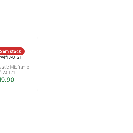
Sem stock
lastic Midframe
fi A8121
19.90