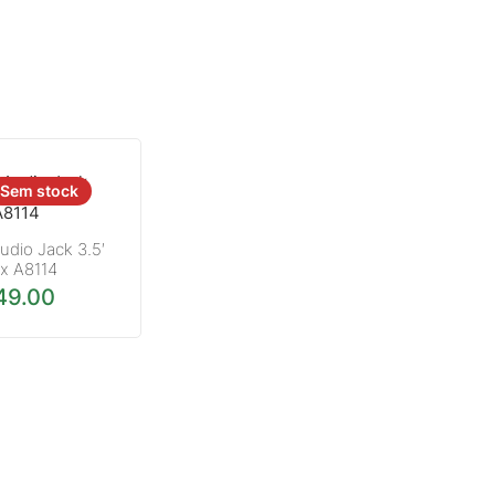
Sem stock
udio Jack 3.5′
ex A8114
49.00