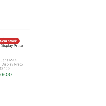
Sem stock
uaris M4.5
 Display Preto
12469
69.00