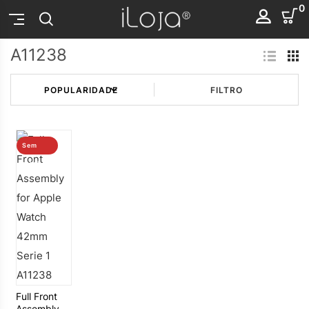
0
A11238
FILTRO
Sem
stock
Full Front
Assembly