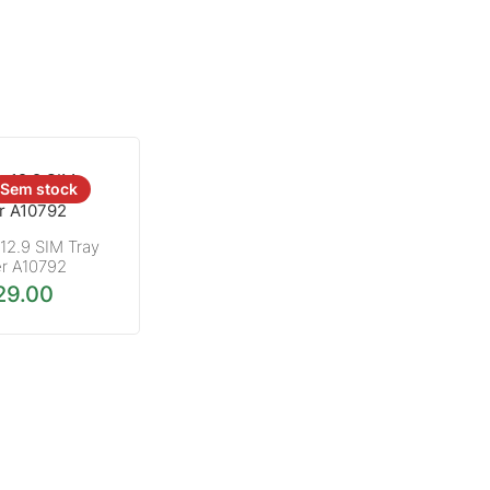
Sem stock
 12.9 SIM Tray
er A10792
29.00