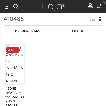
0
A10486
FILTRO
Sem
stock
480GB
OWC Aura
for iMac13,1
& 13,2
A10486