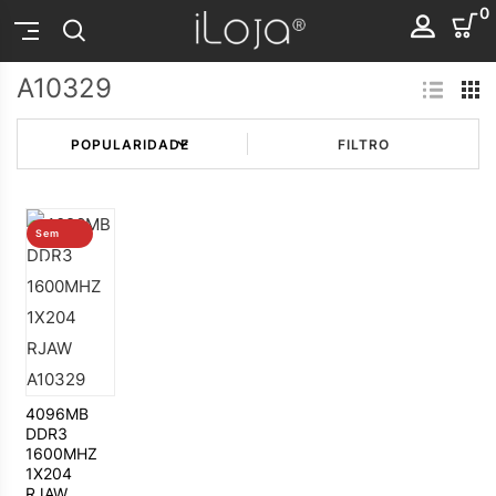
0
A10329
FILTRO
Sem
stock
4096MB
DDR3
1600MHZ
1X204
RJAW