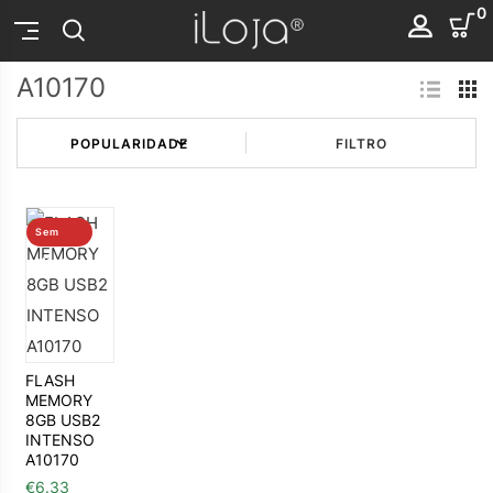
0
A10170
FILTRO
Sem
stock
FLASH
MEMORY
8GB USB2
INTENSO
A10170
€
6.33