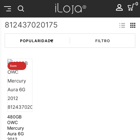
0
812437020175
FILTRO
Sem
stock
480GB
OWC
Mercury
Aura 6G
2012