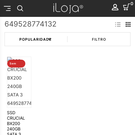
0
649528774132
FILTRO
Sem
stock
SSD
CRUCIAL
BX200
240GB
SATA 3