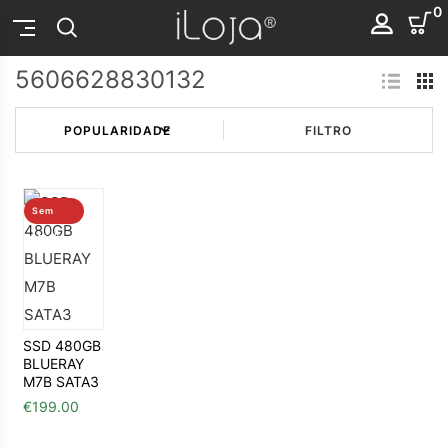
0
5606628830132
FILTRO
Sem
stock
SSD 480GB
BLUERAY
M7B SATA3
€
199.00