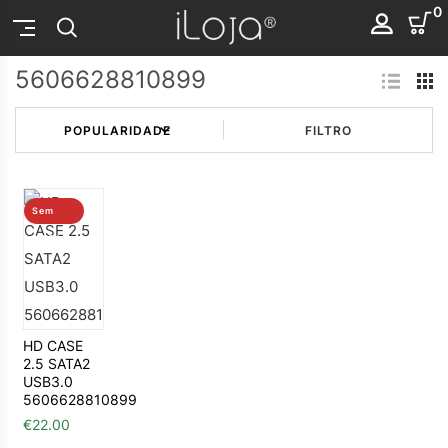
0
5606628810899
FILTRO
Sem
stock
HD CASE
2.5 SATA2
USB3.0
5606628810899
€
22.00