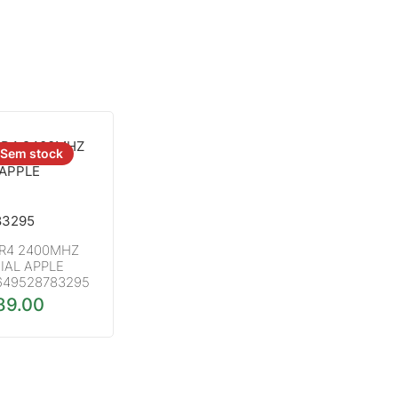
Sem stock
R4 2400MHZ
IAL APPLE
649528783295
89.00