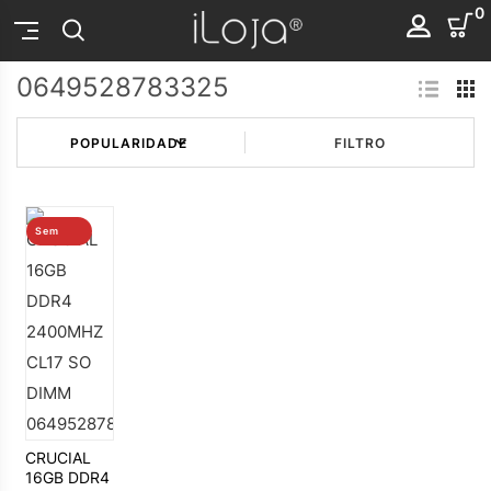
0
0649528783325
FILTRO
Sem
stock
CRUCIAL
16GB DDR4